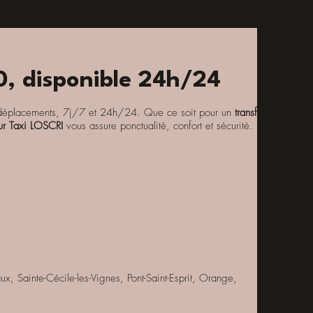
0, disponible 24h/24
déplacements, 7j/7 et 24h/24. Que ce soit pour un
transfert
ur Taxi LOSCRI
vous assure ponctualité, confort et sécurité.
 Sainte-Cécile-les-Vignes, Pont-Saint-Esprit, Orange,