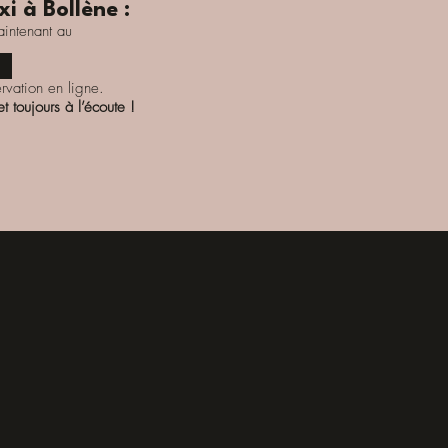
i à Bollène :
aintenant au
rvation en ligne.
t toujours à l’écoute !