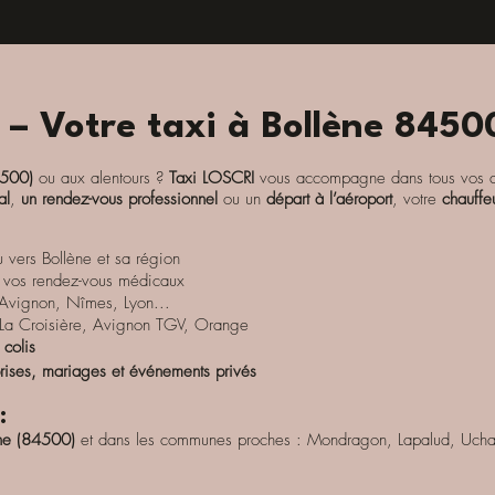
 – Votre taxi à Bollène 8450
4500)
ou aux alentours ?
Taxi LOSCRI
vous accompagne dans tous vos 
al
,
un rendez-vous professionnel
ou un
départ à l’aéroport
, votre
chauffe
 vers Bollène et sa région
 vos rendez-vous médicaux
 Avignon, Nîmes, Lyon...
 La Croisière, Avignon TGV, Orange
 colis
prises, mariages et événements privés
:
ène (84500)
et dans les communes proches : Mondragon, Lapalud, Uchaux,