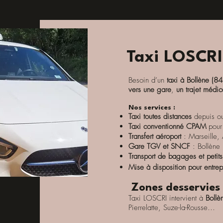
Taxi LOSCRI
Besoin d’un
taxi à Bollène (8
vers une gare
,
un trajet médic
Nos services :
Taxi toutes distances
depuis ou
Taxi conventionné CPAM
pour
Transfert aéroport
: Marseille,
Gare TGV et SNCF
: Bollène
Transport de bagages et petits
Mise à disposition pour entre
Zones desservies 
Taxi LOSCRI intervient à
Boll
Pierrelatte, Suze-la-Rousse…