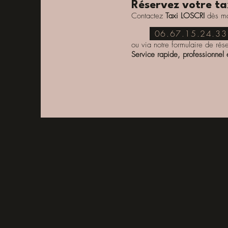
Réservez votre tax
Contactez
Taxi LOSCRI
dès m
06.67.15.24.33
ou via notre formulaire de rése
Service rapide, professionnel e