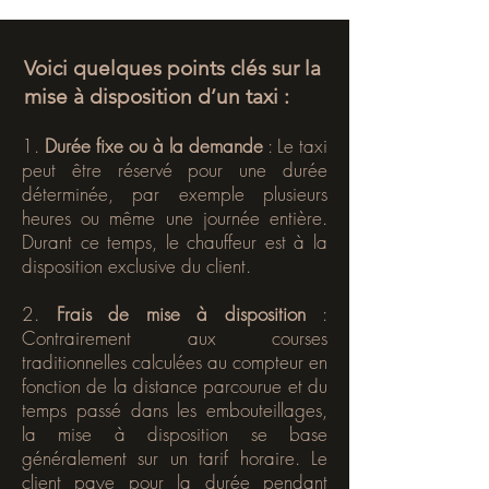
Voici quelques points clés sur la
mise à disposition d’un taxi :
1.
Durée fixe ou à la demande
: Le taxi
peut être réservé pour une durée
déterminée, par exemple plusieurs
heures ou même une journée entière.
Durant ce temps, le chauffeur est à la
disposition exclusive du client.
2.
Frais de mise à disposition
:
Contrairement aux courses
traditionnelles calculées au compteur en
fonction de la distance parcourue et du
temps passé dans les embouteillages,
la mise à disposition se base
généralement sur un tarif horaire. Le
client paye pour la durée pendant