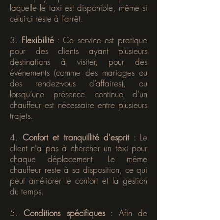
laquelle le taxi est disponible, même si
celui-ci reste à l’arrêt.
3.
Flexibilité
: Ce service est pratique
pour des clients ayant plusieurs
destinations à visiter, pour des
événements (comme des mariages ou
des rendez-vous d’affaires), ou
lorsqu’une présence continue d’un
chauffeur est nécessaire entre plusieurs
trajets.
4.
Confort et tranquillité d'esprit
: Le
client n'a pas à chercher un taxi pour
chaque déplacement. Le même
chauffeur reste à sa disposition, ce qui
peut améliorer le confort et la gestion
du temps.
5.
Conditions spécifiques
: Afin de